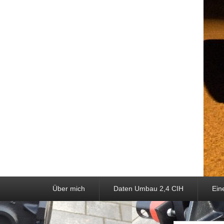
Hauptmenü
Weiter zum Hauptinhalt
Weiter zum Sekundärinhalt
Über mich
Daten Umbau 2,4 CIH
Ein