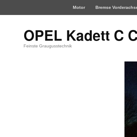
Motor
Bremse Vorderachs
OPEL Kadett C 
Feinste Graugusstechnik