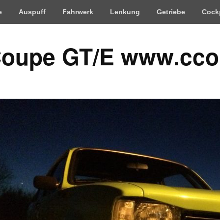
e
Auspuff
Fahrwerk
Lenkung
Getriebe
Cock
Coupe GT/E www.cco