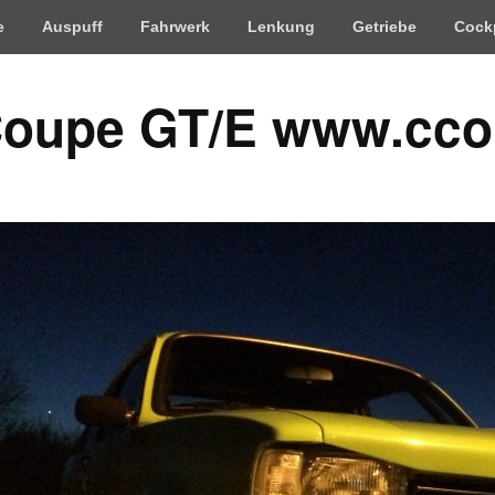
e
Auspuff
Fahrwerk
Lenkung
Getriebe
Cock
Coupe GT/E www.cco