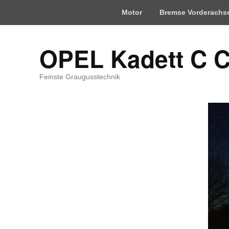
Motor
Bremse Vorderachs
OPEL Kadett C 
Feinste Graugusstechnik