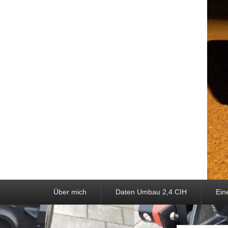
Hauptmenü
Weiter zum Hauptinhalt
Weiter zum Sekundärinhalt
Über mich
Daten Umbau 2,4 CIH
Ein