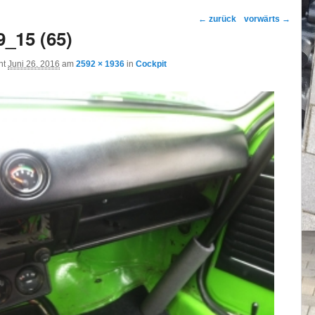
Bild-Navigation
← zurück
vorwärts →
9_15 (65)
cht
Juni 26, 2016
am
2592 × 1936
in
Cockpit